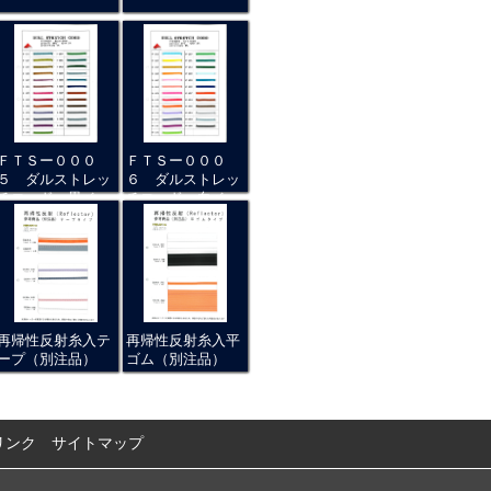
ＦＴＳー０００
ＦＴＳー０００
５ ダルストレッ
６ ダルストレッ
チコード 黒ベー
チコード 白ベー
ス
ス
再帰性反射糸入テ
再帰性反射糸入平
ープ（別注品）
ゴム（別注品）
リンク
サイトマップ