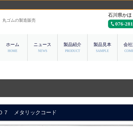
石川県かほ
、丸ゴムの製造販売
076-281
ホーム
ニュース
製品紹介
製品見本
会社
HOME
NEWS
PRODUCT
SAMPLE
COM
０７ メタリックコード