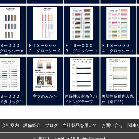
Ｓー０００
ＦＴＳー０００
ＦＴＳー０００
ＦＴＳー０００
グロッシーメ
２ グロッシーメ
３ グロッシーコ
４ グロッシーコ
ュ 黒ベース
ッシュ 白ベース
ード 黒ベース
ード 白ベース
Ｓー０００
主フのみかた
再帰性反射糸入パ
再帰性反射糸入丸
メタリックソ
イピングテープ
紐（別注品）
コード
（半定番品）
会社案内
設備紹介
ブログ
当社製品を用いて
お問い合せ
関連
© 2017 futakuchi.jp All Rights Reserved.