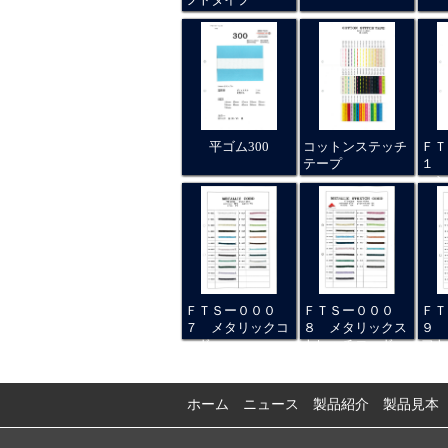
平ゴム300
コットンステッチ
ＦＴ
テープ
１ 
ッシ
ＦＴＳー０００
ＦＴＳー０００
ＦＴ
７ メタリックコ
８ メタリックス
９ 
ード
トレッチコード
フト
ホーム
ニュース
製品紹介
製品見本