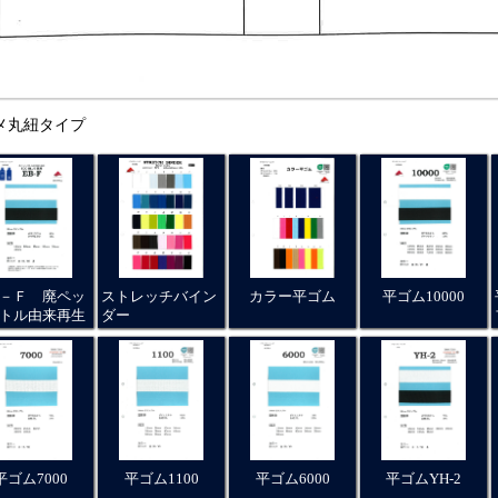
メ丸紐タイプ
－Ｆ 廃ペッ
ストレッチバイン
カラー平ゴム
平ゴム10000
トル由来再生
ダー
平ゴム7000
平ゴム1100
平ゴム6000
平ゴムYH-2