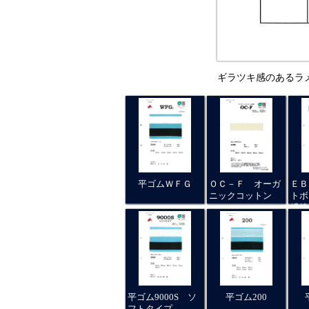
ギラツキ感のあるラ
平ゴムＷＦＧ
ＯＣ－Ｆ オーガ
ＥＢ
ニックコットン
トボ
繊維
平ゴム9000S ソ
平ゴム200
フトタイプ