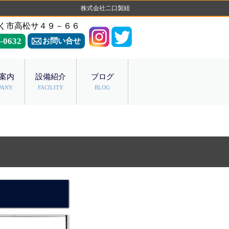
株式会社二口製紐
く市高松サ４９－６６
-0632
お問い合せ
案内
設備紹介
ブログ
PANY
FACILITY
BLOG