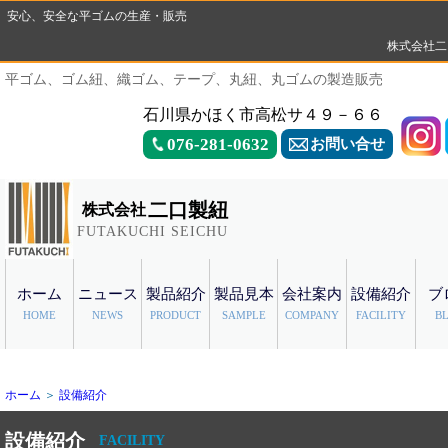
安心、安全な平ゴムの生産・販売
株式会社二
平ゴム、ゴム紐、織ゴム、テープ、丸紐、丸ゴムの製造販売
石川県かほく市高松サ４９－６６
076-281-0632
お問い合せ
二口製紐
株式会社
FUTAKUCHI SEICHU
ホーム
ニュース
製品紹介
製品見本
会社案内
設備紹介
ブ
HOME
NEWS
PRODUCT
SAMPLE
COMPANY
FACILITY
B
ホーム
＞
設備紹介
設備紹介
FACILITY