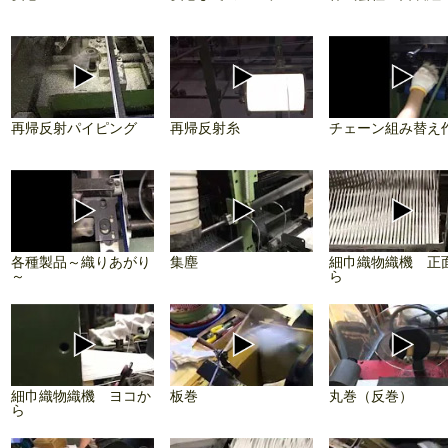
再帰反射パイピング
再帰反射糸
チェーン組み替え
各種製品～織りあがり
集塵
細巾織物織機 正
～
ら
細巾織物織機 ヨコか
板巻
丸巻（反巻）
ら