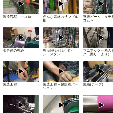
製造過程～ヨコ糸～
色んな素材のサンプル
整経ビーム～タテ
帳
ゴム～
タテ糸の整経
整径(せいけい)ボビ
マニアック～糸の
ン・スタンド
ク（撚り・より）
製造工程
製造工程～超短縮バー
製織(テープ)
ジョン～