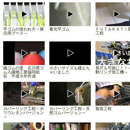
平ゴムの使われ方～展
蓄光平ゴム
ＦＵＴＡＫＡＴＩ
示用ブース～
工程
織ゴムの里 石川県ゴ
小さいサイズも縫えち
長尺も可能に！！
ム入織物工業協同組
ゃいました
動リング加工機～
合 平成９年作成
カバーリング工程～ポ
カバーリング工程～天
製造工程
リウレタンバージョン
然ゴムバージョン～
～