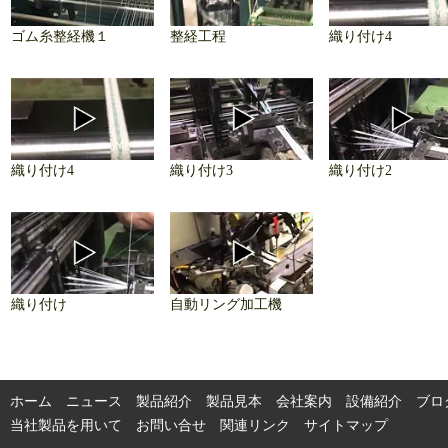
ゴム糸整経機１
整経工程
織り付け4
織り付け4
織り付け3
織り付け2
織り付け
自動リング加工機
ホーム
ニュース
製品紹介
製品見本
会社案内
設備紹介
ブロ
当社製品を用いて
お問い合せ
関連リンク
サイトマップ