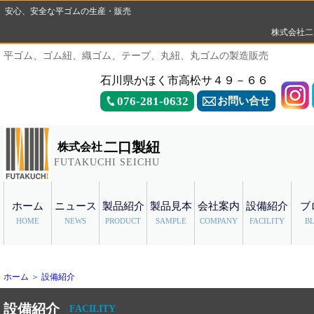
安心、安全な平ゴムの生産・販売
株式会社二
平ゴム、ゴム紐、織ゴム、テープ、丸紐、丸ゴムの製造販売
石川県かほく市高松サ４９－６６
076-281-0632
お問い合せ
二口製紐
株式会社
FUTAKUCHI SEICHU
ホーム
ニュース
製品紹介
製品見本
会社案内
設備紹介
ブ
HOME
NEWS
PRODUCT
SAMPLE
COMPANY
FACILITY
B
ホーム
＞
設備紹介
設備紹介
FACILITY