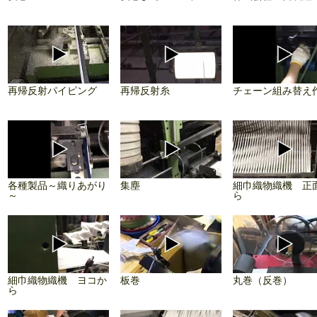
再帰反射パイピング
再帰反射糸
チェーン組み替え
各種製品～織りあがり
集塵
細巾織物織機 正
～
ら
細巾織物織機 ヨコか
板巻
丸巻（反巻）
ら