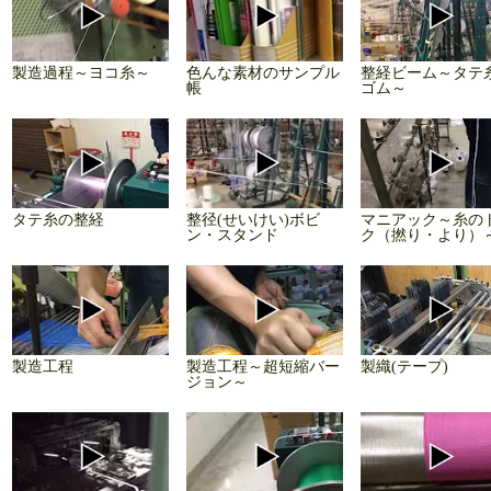
製造過程～ヨコ糸～
色んな素材のサンプル
整経ビーム～タテ
帳
ゴム～
タテ糸の整経
整径(せいけい)ボビ
マニアック～糸の
ン・スタンド
ク（撚り・より）
製造工程
製造工程～超短縮バー
製織(テープ)
ジョン～