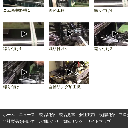
ゴム糸整経機１
整経工程
織り付け4
織り付け4
織り付け3
織り付け2
織り付け
自動リング加工機
ホーム
ニュース
製品紹介
製品見本
会社案内
設備紹介
ブロ
当社製品を用いて
お問い合せ
関連リンク
サイトマップ