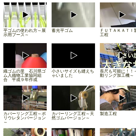
平ゴムの使われ方～展
蓄光平ゴム
ＦＵＴＡＫＡＴＩ
示用ブース～
工程
織ゴムの里 石川県ゴ
小さいサイズも縫えち
長尺も可能に！！
ム入織物工業協同組
ゃいました
動リング加工機～
合 平成９年作成
カバーリング工程～ポ
カバーリング工程～天
製造工程
リウレタンバージョン
然ゴムバージョン～
～