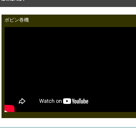
ボビン巻機