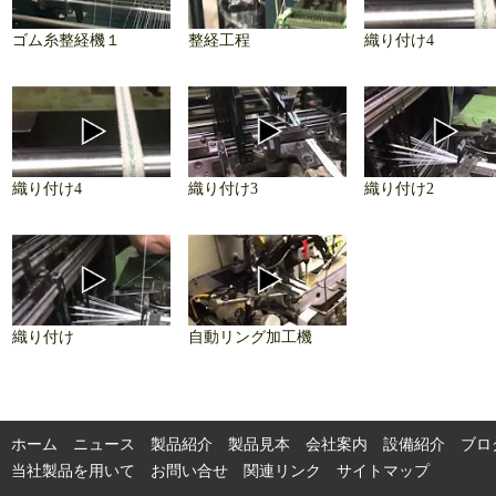
ゴム糸整経機１
整経工程
織り付け4
織り付け4
織り付け3
織り付け2
織り付け
自動リング加工機
ホーム
ニュース
製品紹介
製品見本
会社案内
設備紹介
ブロ
当社製品を用いて
お問い合せ
関連リンク
サイトマップ