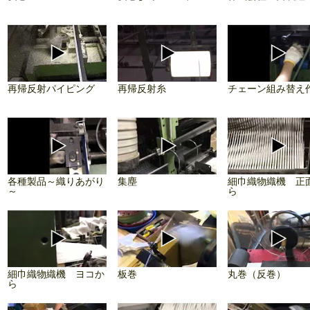
再帰反射パイピング
再帰反射糸
チェーン組み替え
各種製品～織りあがり
集塵
細巾織物織機 正
～
ら
細巾織物織機 ヨコか
板巻
丸巻（反巻）
ら