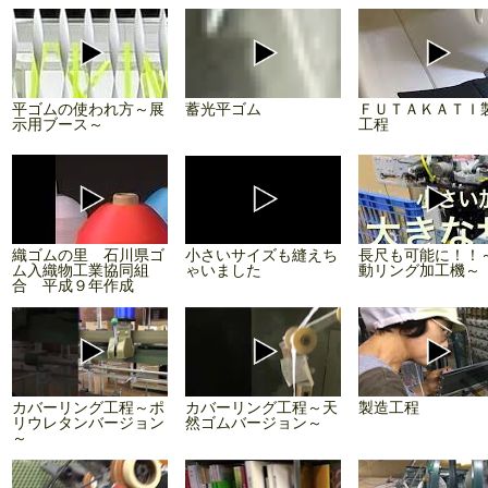
平ゴムの使われ方～展
蓄光平ゴム
ＦＵＴＡＫＡＴＩ
示用ブース～
工程
織ゴムの里 石川県ゴ
小さいサイズも縫えち
長尺も可能に！！
ム入織物工業協同組
ゃいました
動リング加工機～
合 平成９年作成
カバーリング工程～ポ
カバーリング工程～天
製造工程
リウレタンバージョン
然ゴムバージョン～
～