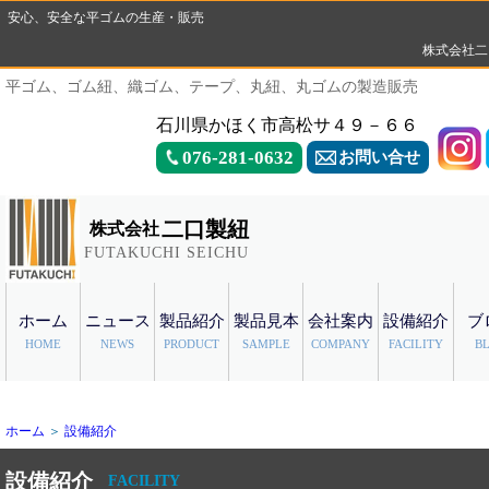
安心、安全な平ゴムの生産・販売
株式会社二
平ゴム、ゴム紐、織ゴム、テープ、丸紐、丸ゴムの製造販売
石川県かほく市高松サ４９－６６
076-281-0632
お問い合せ
二口製紐
株式会社
FUTAKUCHI SEICHU
ホーム
ニュース
製品紹介
製品見本
会社案内
設備紹介
ブ
HOME
NEWS
PRODUCT
SAMPLE
COMPANY
FACILITY
B
ホーム
＞
設備紹介
設備紹介
FACILITY