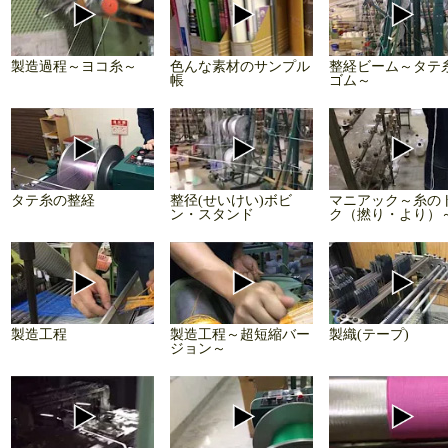
製造過程～ヨコ糸～
色んな素材のサンプル
整経ビーム～タテ
帳
ゴム～
タテ糸の整経
整径(せいけい)ボビ
マニアック～糸の
ン・スタンド
ク（撚り・より）
製造工程
製造工程～超短縮バー
製織(テープ)
ジョン～