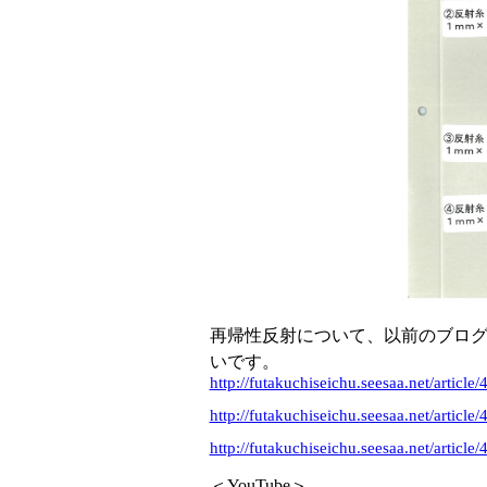
再帰性反射について、以前のブロ
いです。
http://futakuchiseichu.seesaa.net/articl
http://futakuchiseichu.seesaa.net/articl
http://futakuchiseichu.seesaa.net/articl
＜YouTube＞