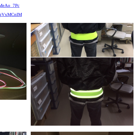
_MeAo_7Pc
eVgVxMCnIM