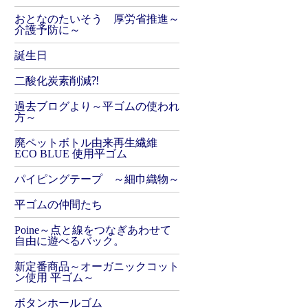
おとなのたいそう 厚労省推進～
介護予防に～
誕生日
二酸化炭素削減⁈
過去ブログより～平ゴムの使われ
方～
廃ペットボトル由来再生繊維
ECO BLUE 使用平ゴム
パイピングテープ ～細巾織物～
平ゴムの仲間たち
Poine～点と線をつなぎあわせて
自由に遊べるバック。
新定番商品～オーガニックコット
ン使用 平ゴム～
ボタンホールゴム