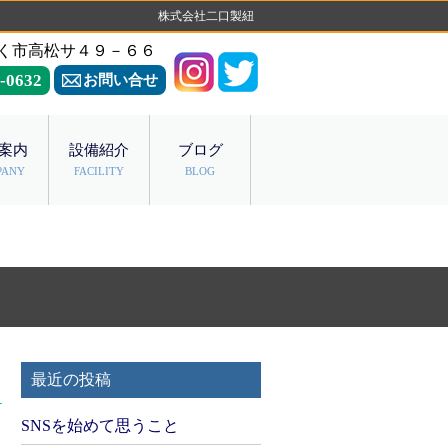
株式会社二口製紐
く市高松サ４９－６６
-0632
お問い合せ
案内
設備紹介
ブログ
PANY
FACILITY
BLOG
最近の投稿
SNSを始めて思うこと