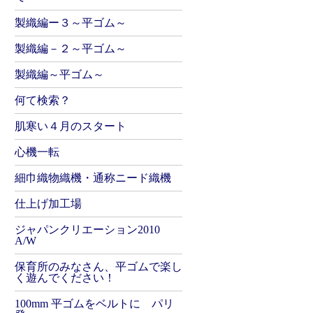
製織編ー３～平ゴム～
製織編－２～平ゴム～
製織編～平ゴム～
何て検索？
肌寒い４月のスタート
心機一転
細巾織物織機・通称ニード織機
仕上げ加工場
ジャパンクリエーション2010
A/W
保育所のみなさん、平ゴムで楽し
く遊んでください！
100mm 平ゴムをベルトに パリ