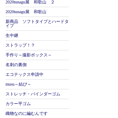
2020tunagu展 和歌山 ２
2020tunagu展 和歌山
新商品 ソフトタイプとハードタ
イプ
生中継
ストラップ！？
手作り～撮影ボックス～
名刺の裏側
エコテックス申請中
musu～結び～
ストレッチ・バインダーゴム
カラー平ゴム
織物なのに編むんです