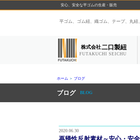
安心、安全な平ゴムの生産・販売
平ゴム、ゴム紐、織ゴム、テープ、丸紐
二口製紐
株式会社
FUTAKUCHI SEICHU
ホーム
＞
ブログ
ブログ
BLOG
2020.06.30
再帰性反射素材～安心・安全