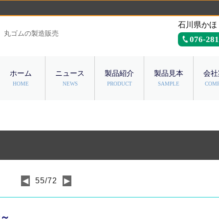
石川県かほ
、丸ゴムの製造販売
076-281
ホーム
ニュース
製品紹介
製品見本
会社
HOME
NEWS
PRODUCT
SAMPLE
COM
◀
55/72
▶
～