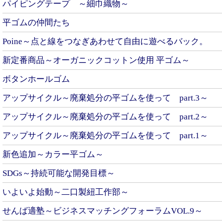
パイピングテープ ～細巾織物～
平ゴムの仲間たち
Poine～点と線をつなぎあわせて自由に遊べるバック。
新定番商品～オーガニックコットン使用 平ゴム～
ボタンホールゴム
アップサイクル～廃棄処分の平ゴムを使って part.3～
アップサイクル～廃棄処分の平ゴムを使って part.2～
アップサイクル～廃棄処分の平ゴムを使って part.1～
新色追加～カラー平ゴム～
SDGs～持続可能な開発目標～
いよいよ始動～二口製紐工作部～
せんば適塾～ビジネスマッチングフォーラムVOL.9～