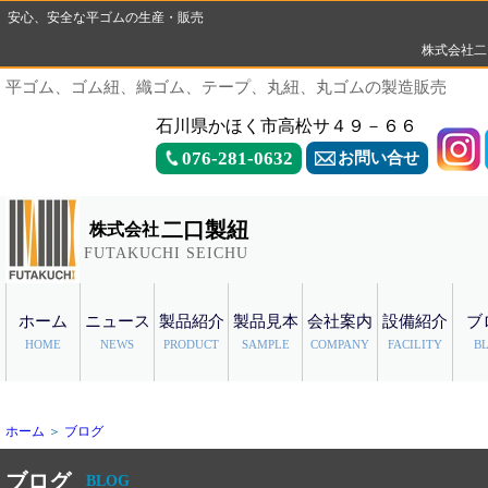
安心、安全な平ゴムの生産・販売
株式会社二
平ゴム、ゴム紐、織ゴム、テープ、丸紐、丸ゴムの製造販売
石川県かほく市高松サ４９－６６
076-281-0632
お問い合せ
二口製紐
株式会社
FUTAKUCHI SEICHU
ホーム
ニュース
製品紹介
製品見本
会社案内
設備紹介
ブ
HOME
NEWS
PRODUCT
SAMPLE
COMPANY
FACILITY
B
ホーム
＞
ブログ
ブログ
BLOG